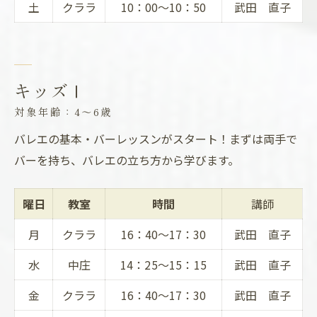
土
クララ
10：00～10：50
武田 直子
キッズⅠ
対象年齢：4～6歳
バレエの基本・バーレッスンがスタート！まずは両手で
バーを持ち、バレエの立ち方から学びます。
曜日
教室
時間
講師
月
クララ
16：40～17：30
武田 直子
水
中庄
14：25〜15：15
武田 直子
金
クララ
16：40～17：30
武田 直子