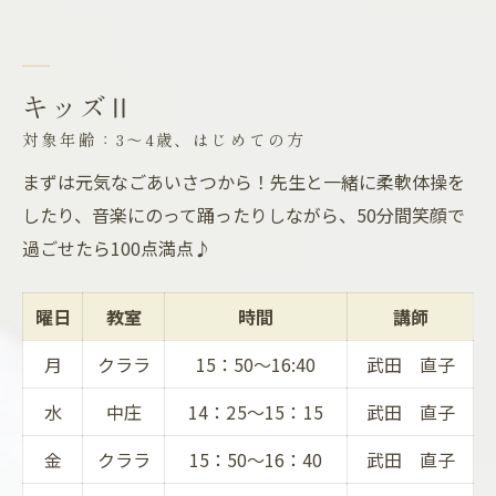
キッズⅡ
対象年齢：3～4歳、はじめての方
まずは元気なごあいさつから！先生と一緒に柔軟体操を
したり、音楽にのって踊ったりしながら、50分間笑顔で
過ごせたら100点満点♪
曜日
教室
時間
講師
月
クララ
15：50～16:40
武田 直子
水
中庄
14：25〜15：15
武田 直子
金
クララ
15：50～16：40
武田 直子