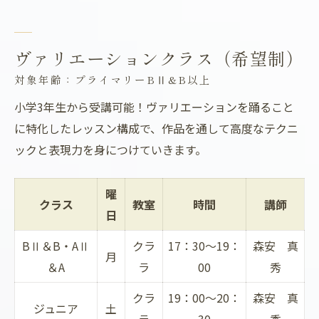
ヴァリエーションクラス（希望制）
対象年齢：プライマリーBⅡ&B以上
小学3年生から受講可能！ヴァリエーションを踊ること
に特化したレッスン構成で、作品を通して高度なテクニ
ックと表現力を身につけていきます。
曜
クラス
教室
時間
講師
日
BⅡ＆B・AⅡ
クラ
17：30～19：
森安 真
月
＆A
ラ
00
秀
クラ
19：00～20：
森安 真
ジュニア
土
ラ
30
秀