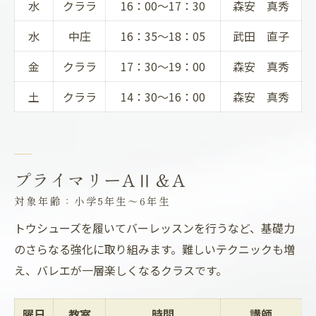
水
クララ
16：00～17：30
森安 真秀
水
中庄
16：35～18：05
武田 直子
金
クララ
17：30～19：00
森安 真秀
土
クララ
14：30～16：00
森安 真秀
プライマリーAⅡ＆A
対象年齢：小学5年生～6年生
トウシューズを履いてバーレッスンを行うなど、基礎力
のさらなる強化に取り組みます。難しいテクニックも増
え、バレエが一層楽しくなるクラスです。
曜日
教室
時間
講師