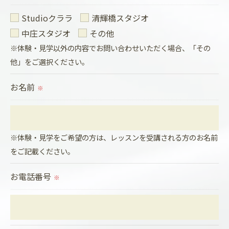
個人情報を外部に委託する場合があります。
Studioクララ
清輝橋スタジオ
これらの委託先に対しては個人情報保護契約等の措
中庄スタジオ
その他
置をとり、適切な監督を行います。
※体験・見学以外の内容でお問い合わせいただく場合、「その
他」をご選択ください。
＜個人情報の安全管理＞
お名前
当社では、個人情報の漏洩等がなされないよう、適
※
切に安全管理対策を実施します。
＜個人情報を与えなかった場合に生じる結果＞
※体験・見学をご希望の方は、レッスンを受講される方のお名前
必要な情報を頂けない場合は、それに対応した当社
をご記載ください。
のサービスをご提供できない場合がございますので
お電話番号
予めご了承ください。
※
＜個人情報の開示･訂正・削除･利用停止の手続につ
いて＞