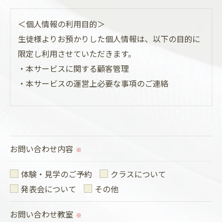
＜個人情報の利用目的＞
生徒様よりお預かりした個人情報は、以下の目的に
限定し利用させていただきます。
・本サービスに関する顧客管理
・本サービスの運営上必要な事項のご連絡
＜個人情報の提供について＞
当社では生徒様の同意を得た場合または法令に定め
られた場合を除き、
お問い合わせ内容
※
取得した個人情報を第三者に提供することはいたし
ません。
体験・見学のご予約
クラスについて
発表会について
その他
＜個人情報の委託について＞
お問い合わせ教室
当社では、利用目的の達成に必要な範囲において、
※