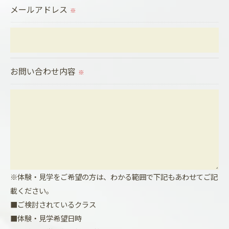
メールアドレス
当社では、生徒様の個人情報の開示･訂正･削除・利
※
用停止の手続を定めさせて頂いております。
ご本人である事を確認のうえ、対応させて頂きま
す。
お問い合わせ内容
個人情報の開示･訂正･削除・利用停止の具体的手続
※
きにつきましては、お電話でお問合せ下さい。
※体験・見学をご希望の方は、わかる範囲で下記もあわせてご記
載ください。
■ご検討されているクラス
■体験・見学希望日時