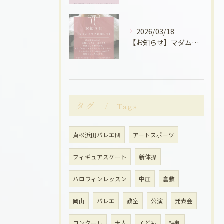
2026/03/18
【お知らせ】マダムクラスに関して
タグ
Tags
貞松浜田バレエ団
アートスポーツ
フィギュアスケート
新体操
ハロウィンレッスン
中庄
倉敷
岡山
バレエ
教室
公演
発表会
コンクール
大人
子ども
評判