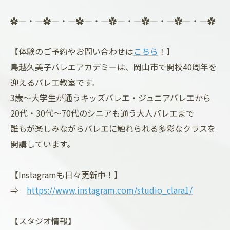
✿―・―✿―・―✿―・―✿―・―✿―・―✿―・―✿
【体験のご予約やお問い合わせは
こちら
！】
鳥越久美子バレエアカデミーは、岡山市で開校40周年を
迎えるバレエ教室です。
3歳～大学生が通うキッズバレエ・ジュニアバレエから
20代・30代～70代のシニアも通う大人バレエまで
誰もが楽しみながらバレエに触れられる多彩なクラスを
開講しています。
【Instagramも日々更新中！】
⇒
https://www.instagram.com/studio_clara1/
【スタジオ情報】