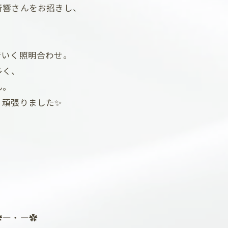
音響さんをお招きし、
でいく照明合わせ。
多く、
ん。
く頑張りました✨
、
✿―・―✿