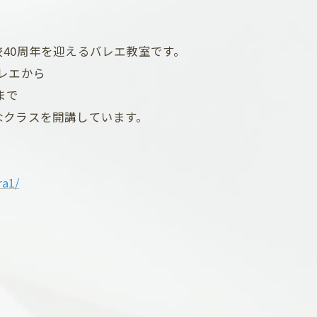
40周年を迎えるバレエ教室です。
レエから
まで
なクラスを開講しています。
ra1/
）
F