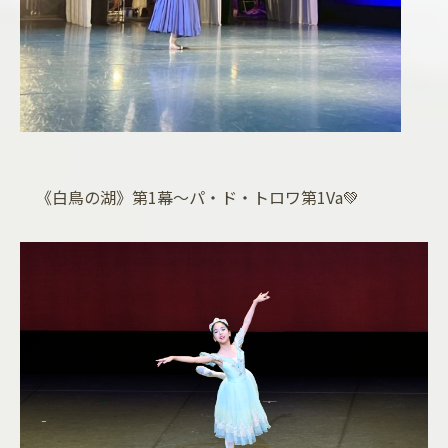
《白鳥の湖》第1幕～パ・ド・トロワ第1Va💚