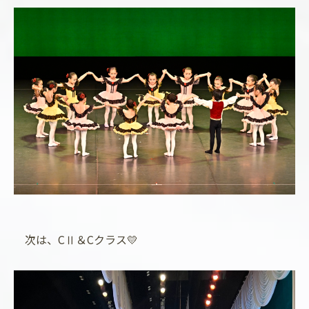
次は、CⅡ＆Cクラス💛