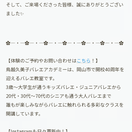
そして、ご来場くださった皆様、誠にありがとうござい
ました✨
✿―・―✿―・―✿―・―✿―・―✿―・―✿―・―✿
【体験のご予約やお問い合わせは
こちら
！】
鳥越久美子バレエアカデミーは、岡山市で開校40周年を
迎えるバレエ教室です。
3歳～大学生が通うキッズバレエ・ジュニアバレエから
20代・30代～70代のシニアも通う大人バレエまで
誰もが楽しみながらバレエに触れられる多彩なクラスを
開講しています。
【Instagramも日々更新中！】