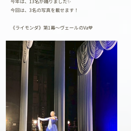
今年は、13名が踊りました✨
今回は、3名の写真を載せます！
《ライモンダ》第1幕～ヴェールのVa💙