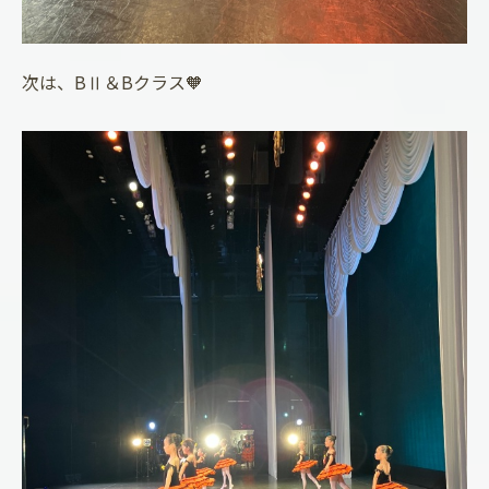
次は、BⅡ＆Bクラス🧡