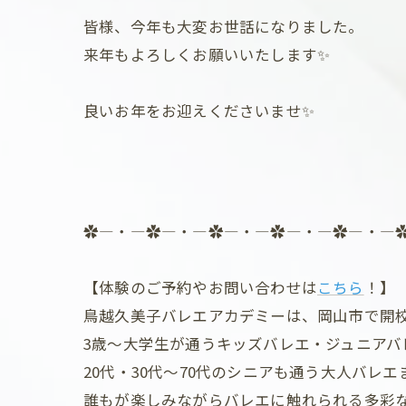
皆様、今年も大変お世話になりました。
来年もよろしくお願いいたします✨
良いお年をお迎えくださいませ✨
✿―・―✿―・―✿―・―✿―・―✿―・―
【体験のご予約やお問い合わせは
こちら
！】
鳥越久美子バレエアカデミーは、岡山市で開校
3歳～大学生が通うキッズバレエ・ジュニアバ
20代・30代～70代のシニアも通う大人バレエ
誰もが楽しみながらバレエに触れられる多彩