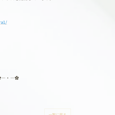
ra1/
）
F
✿―・―✿
一覧に戻る